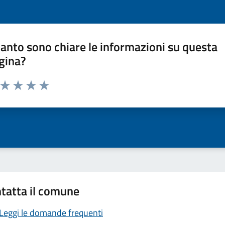
anto sono chiare le informazioni su questa
gina?
a da 1 a 5 stelle la pagina
ta 1 stelle su 5
Valuta 2 stelle su 5
Valuta 3 stelle su 5
Valuta 4 stelle su 5
Valuta 5 stelle su 5
tatta il comune
Leggi le domande frequenti