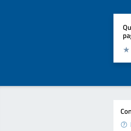
Qu
pa
Valut
Valu
Con