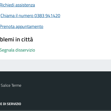
Richiedi assistenza
Chiama il numero 0383 941420
Prenota appuntamento
blemi in città
Segnala disservizio
 Salice Terme
E DI SERVIZIO