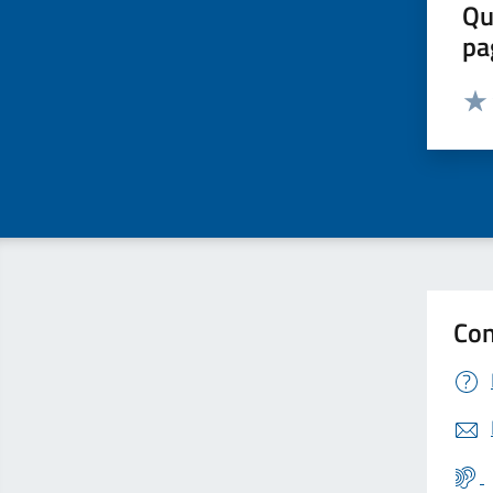
Qu
pa
Valut
Valu
Con