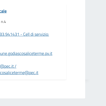
cale
i n.4
.941431 - Cell di servizio:
une.godiascosaliceterme.pv.it
o@pec.it /
ascosaliceterme@pec.it