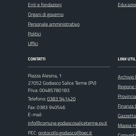
Enti e fondazioni
Educazio
Organi di governo
Personale amministrativo
Politici
Uffici
CONTATTI
LINK UTIL
Piazza Alesina, 1
Archivio
27052 Godiasco Salice Terme (PV)
Regione 
P.Iva: 00485780183
Provincia
Telefono:
0383 941420
Finanza 
Fax: 0383 940546
E-mail:
Gazzetta 
Mappa H
PEC:
Comunit