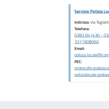
Servizio Polizia Lo
Indirizzo:
Via Togliatt
Telefono:
0383.941430 - 0383
3311908060
Email:
polizia.locale@com
PEC:
protocollo.godiasc
polizialocale.godi