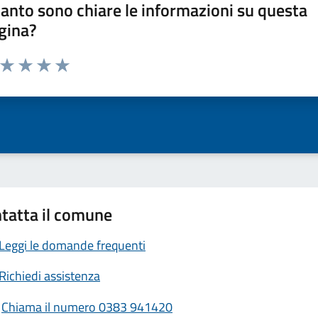
anto sono chiare le informazioni su questa
gina?
a da 1 a 5 stelle la pagina
ta 1 stelle su 5
Valuta 2 stelle su 5
Valuta 3 stelle su 5
Valuta 4 stelle su 5
Valuta 5 stelle su 5
tatta il comune
Leggi le domande frequenti
Richiedi assistenza
Chiama il numero 0383 941420