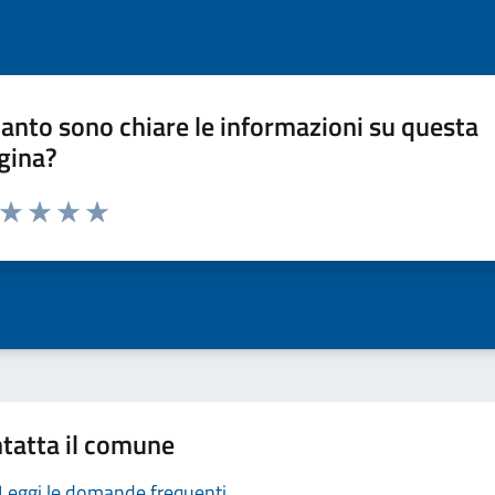
anto sono chiare le informazioni su questa
gina?
a da 1 a 5 stelle la pagina
ta 1 stelle su 5
Valuta 2 stelle su 5
Valuta 3 stelle su 5
Valuta 4 stelle su 5
Valuta 5 stelle su 5
tatta il comune
Leggi le domande frequenti