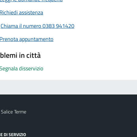
Richiedi assistenza
Chiama il numero 0383 941420
Prenota appuntamento
blemi in città
Segnala disservizio
 Salice Terme
E DI SERVIZIO