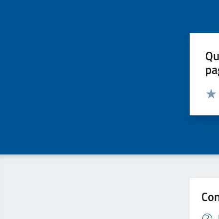
Qu
pa
Valut
Valu
Con