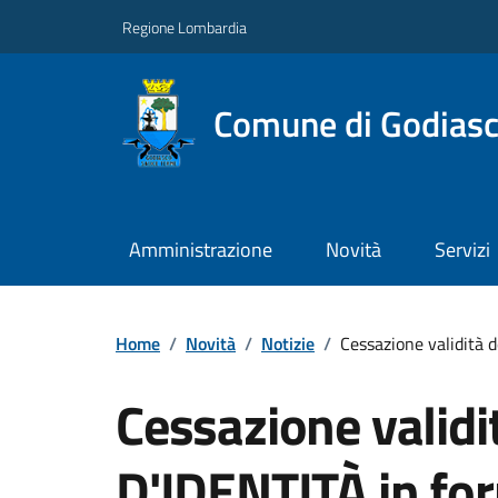
Regione Lombardia
Comune di Godiasc
Amministrazione
Novità
Servizi
Home
/
Novità
/
Notizie
/
Cessazione validità 
Cessazione validi
D'IDENTITÀ in fo