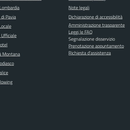
Lombardia
Note legali
 di Pavia
Dichiarazione di accessibilità
Amministrazione trasparente
Locale
Leggi le FAQ
Ufficiale
Segnalazione disservizio
otel
Prenotazione appuntamento
Richiesta d'assistenza
à Montana
odiasco
lice
lowing