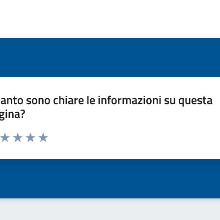
anto sono chiare le informazioni su questa
gina?
a da 1 a 5 stelle la pagina
ta 1 stelle su 5
Valuta 2 stelle su 5
Valuta 3 stelle su 5
Valuta 4 stelle su 5
Valuta 5 stelle su 5