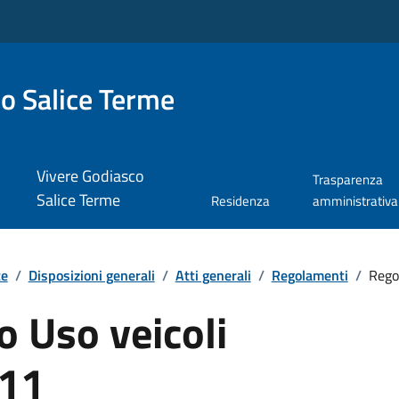
o Salice Terme
Vivere Godiasco
Trasparenza
Salice Terme
Residenza
amministrativa
te
/
Disposizioni generali
/
Atti generali
/
Regolamenti
/
Rego
 Uso veicoli
011