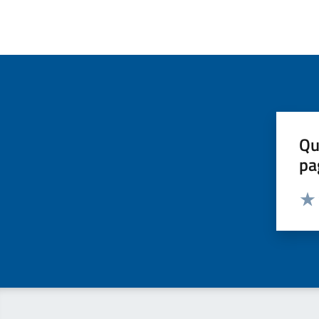
Qu
pa
Valut
Valu